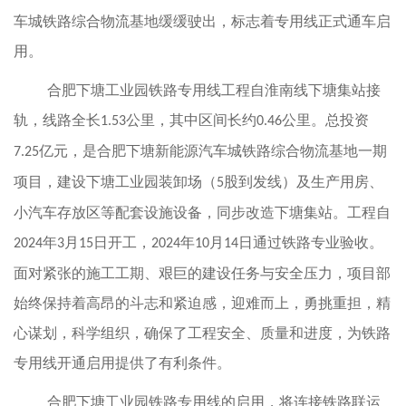
车城铁路综合物流基地缓缓驶出，标志着专用线正式通车启
用。
合肥下塘工业园铁路专用线工程自淮南线下塘集站接
轨，线路全长
公里，其中区间长约
公里。总投资
1.53
0.46
亿元，是合肥下塘新能源汽车城铁路综合物流基地一期
7.25
项目，建设下塘工业园装卸场（
股到发线）及生产用房、
5
小汽车存放区等配套设施设备，同步改造下塘集站。工程自
年
月
日开工，
年
月
日通过铁路专业验收。
2024
3
15
2024
10
14
面对紧张的施工工期、艰巨的建设任务与安全压力，项目部
始终保持着高昂的斗志和紧迫感，迎难而上，勇挑重担，精
心谋划，科学组织，确保了工程安全、质量和进度，为铁路
专用线开通启用提供了有利条件。
合肥下塘工业园铁路专用线的启用，将连接铁路联运